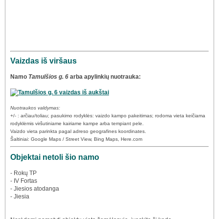
Vaizdas iš viršaus
Namo
Tamulšios g. 6
arba apylinkių nuotrauka:
Nuotraukos valdymas:
+/- : arčiau/toliau; pasukimo rodyklės: vaizdo kampo pakeitimas; rodoma vieta keičiama
rodyklėmis viršutiniame kairiame kampe arba tempiant pele.
Vaizdo vieta parinkta pagal adreso geografines koordinates.
Šaltiniai: Google Maps / Street View, Bing Maps, Here.com
Objektai netoli šio namo
- Rokų TP
- IV Fortas
- Jiesios atodanga
- Jiesia