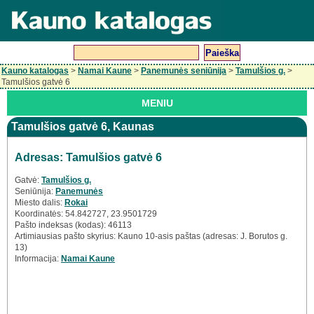
Kauno katalogas
>
Namai Kaune
>
Panemunės seniūnija
>
Tamulšios g.
>
Tamulšios gatvė 6
MENIU
Tamulšios gatvė 6, Kaunas
Adresas: Tamulšios gatvė 6
Gatvė:
Tamulšios g.
Seniūnija:
Panemunės
Miesto dalis:
Rokai
Koordinatės: 54.842727, 23.9501729
Pašto indeksas (kodas): 46113
Artimiausias pašto skyrius: Kauno 10-asis paštas (adresas: J. Borutos g.
13)
Informacija:
Namai Kaune