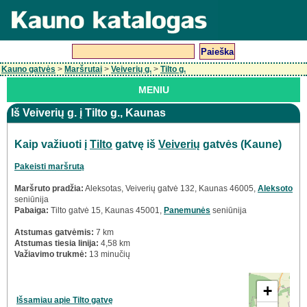
Kauno gatvės
>
Maršrutai
>
Veiverių g.
>
Tilto g.
MENIU
Iš Veiverių g. į Tilto g., Kaunas
Kaip važiuoti į
Tilto
gatvę iš
Veiverių
gatvės (Kaune)
Pakeisti maršrutą
Maršruto pradžia:
Aleksotas, Veiverių gatvė 132, Kaunas 46005,
Aleksoto
seniūnija
Pabaiga:
Tilto gatvė 15, Kaunas 45001,
Panemunės
seniūnija
Atstumas gatvėmis:
7 km
Atstumas tiesia linija:
4,58 km
Važiavimo trukmė:
13 minučių
+
Išsamiau apie Tilto gatvę