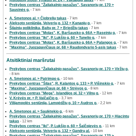
Prekybos centras "Žaliakalnio pasažas", Savanorių pr. 170 >
Sausinės g.
- 7 km
A. Smetonos al. > Čiobrelių takas
- 7 km
Aleksoto seniūnija, Veiverių g. 132 > Kanapių g.
- 7 km
Šilainių poliklinika, Baltų pr. 7 > Briedžių takas
- 7 km
Prekybos centras "Molas", K. Baršausko g. 66A > Raseinių g.
- 7 km
Prekybos centras "Iki", P. Lukšio g. 60 > Tunelio g.
- 7 km
Prekybos centras "Molas", K. Baršausko g. 66A > Palangos g.
- 7 km
"Maxima", Juozapavičiaus pr. 68 > Raudondvario 5-asis takas
- 7 km
Atsitiktiniai maršrutai
Prekybos centras "Žaliakalnio pasažas", Savanorių pr. 170 > Viržių g.
- 8 km
A. Smetonos al. > Patrimpo g.
- 10 km
Prekybos centras "Šilas", R. Kalantos g. 133 > P. Višinskio g.
- 7 km
"Maxima", Juozapavičiaus pr. 68 > Strėvos g.
- 8 km
Prekybos centras "Mega", Islandijos pl. 32 > Vilnų g.
- 12 km
V. Krėvės pr. > P. Vaičaičio g.
- 3,7 km
Vilijampolės seniūnija, Lampėdžių g. 10 > Audros g.
- 2,2 km
A. Smetonos al. > Saulėtekio g.
- 6 km
Prekybos centras "Žaliakalnio pasažas", Savanorių pr. 170 > Hiacintų
takas
- 12 km
Prekybos centras "Iki", P. Lukšio g. 60 > Šalčpievės g.
- 11 km
Aleksoto seniūnija, Veiverių g. 132 > Gandrų al.
- 10 km
Prekybos centras "Žaliakalnio pasažas", Savanorių pr. 170 >