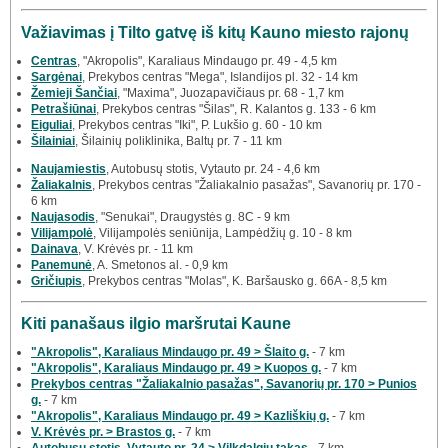
Važiavimas į Tilto gatvę iš kitų Kauno miesto rajonų
Centras
, "Akropolis", Karaliaus Mindaugo pr. 49 - 4,5 km
Sargėnai
, Prekybos centras "Mega", Islandijos pl. 32 - 14 km
Žemieji Šančiai
, "Maxima", Juozapavičiaus pr. 68 - 1,7 km
Petrašiūnai
, Prekybos centras "Šilas", R. Kalantos g. 133 - 6 km
Eiguliai
, Prekybos centras "Iki", P. Lukšio g. 60 - 10 km
Šilainiai
, Šilainių poliklinika, Baltų pr. 7 - 11 km
Naujamiestis
, Autobusų stotis, Vytauto pr. 24 - 4,6 km
Žaliakalnis
, Prekybos centras "Žaliakalnio pasažas", Savanorių pr. 170 -
6 km
Naujasodis
, "Senukai", Draugystės g. 8C - 9 km
Vilijampolė
, Vilijampolės seniūnija, Lampėdžių g. 10 - 8 km
Dainava
, V. Krėvės pr. - 11 km
Panemunė
, A. Smetonos al. - 0,9 km
Gričiupis
, Prekybos centras "Molas", K. Baršausko g. 66A - 8,5 km
Kiti panašaus ilgio maršrutai Kaune
"Akropolis", Karaliaus Mindaugo pr. 49 > Šlaito g.
- 7 km
"Akropolis", Karaliaus Mindaugo pr. 49 > Kuopos g.
- 7 km
Prekybos centras "Žaliakalnio pasažas", Savanorių pr. 170 > Punios
g.
- 7 km
"Akropolis", Karaliaus Mindaugo pr. 49 > Kazliškių g.
- 7 km
V. Krėvės pr. > Brastos g.
- 7 km
Autobusų stotis, Vytauto pr. 24 > Vilkdalgių takas
- 7 km