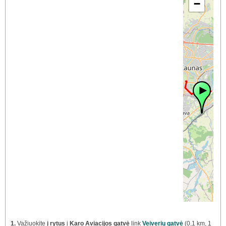
−
1.
Važiuokite
į rytus
į
Karo Aviacijos gatvė
link
Veiverių gatvė
(0,1 km, 1