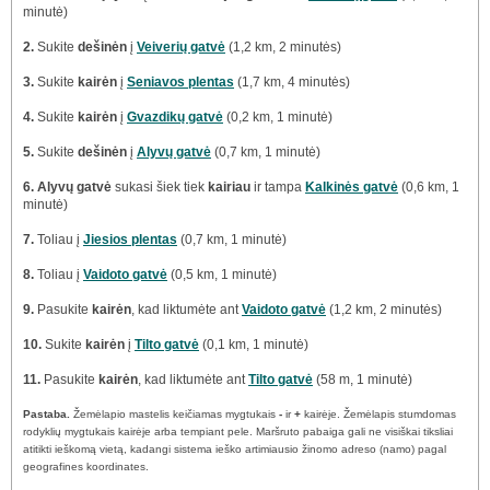
minutė)
2.
Sukite
dešinėn
į
Veiverių gatvė
(1,2 km, 2 minutės)
3.
Sukite
kairėn
į
Seniavos plentas
(1,7 km, 4 minutės)
4.
Sukite
kairėn
į
Gvazdikų gatvė
(0,2 km, 1 minutė)
5.
Sukite
dešinėn
į
Alyvų gatvė
(0,7 km, 1 minutė)
6.
Alyvų gatvė
sukasi šiek tiek
kairiau
ir tampa
Kalkinės gatvė
(0,6 km, 1
minutė)
7.
Toliau į
Jiesios plentas
(0,7 km, 1 minutė)
8.
Toliau į
Vaidoto gatvė
(0,5 km, 1 minutė)
9.
Pasukite
kairėn
, kad liktumėte ant
Vaidoto gatvė
(1,2 km, 2 minutės)
10.
Sukite
kairėn
į
Tilto gatvė
(0,1 km, 1 minutė)
11.
Pasukite
kairėn
, kad liktumėte ant
Tilto gatvė
(58 m, 1 minutė)
Pastaba.
Žemėlapio mastelis keičiamas mygtukais
-
ir
+
kairėje. Žemėlapis stumdomas
rodyklių mygtukais kairėje arba tempiant pele. Maršruto pabaiga gali ne visiškai tiksliai
atitikti ieškomą vietą, kadangi sistema ieško artimiausio žinomo adreso (namo) pagal
geografines koordinates.