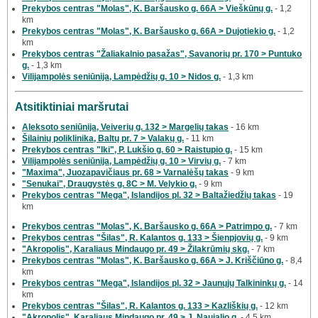
Prekybos centras "Molas", K. Baršausko g. 66A > Vieškūnų g.
- 1,2
km
Prekybos centras "Molas", K. Baršausko g. 66A > Dujotiekio g.
- 1,2
km
Prekybos centras "Žaliakalnio pasažas", Savanorių pr. 170 > Puntuko
g.
- 1,3 km
Vilijampolės seniūnija, Lampėdžių g. 10 > Nidos g.
- 1,3 km
Atsitiktiniai maršrutai
Aleksoto seniūnija, Veiverių g. 132 > Margelių takas
- 16 km
Šilainių poliklinika, Baltų pr. 7 > Valakų g.
- 11 km
Prekybos centras "Iki", P. Lukšio g. 60 > Raistupio g.
- 15 km
Vilijampolės seniūnija, Lampėdžių g. 10 > Virvių g.
- 7 km
"Maxima", Juozapavičiaus pr. 68 > Varnalėšų takas
- 9 km
"Senukai", Draugystės g. 8C > M. Velykio g.
- 9 km
Prekybos centras "Mega", Islandijos pl. 32 > Baltažiedžių takas
- 19
km
Prekybos centras "Molas", K. Baršausko g. 66A > Patrimpo g.
- 7 km
Prekybos centras "Šilas", R. Kalantos g. 133 > Šienpjovių g.
- 9 km
"Akropolis", Karaliaus Mindaugo pr. 49 > Žilakrūmių skg.
- 7 km
Prekybos centras "Molas", K. Baršausko g. 66A > J. Kriščiūno g.
- 8,4
km
Prekybos centras "Mega", Islandijos pl. 32 > Jaunųjų Talkininkų g.
- 14
km
Prekybos centras "Šilas", R. Kalantos g. 133 > Kazliškių g.
- 12 km
"Akropolis", Karaliaus Mindaugo pr. 49 > J. Naujalio g.
- 4,5 km