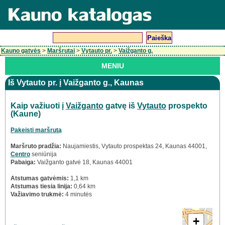
Kauno gatvės
>
Maršrutai
>
Vytauto pr.
>
Vaižganto g.
MENIU
Iš Vytauto pr. į Vaižganto g., Kaunas
Kaip važiuoti į
Vaižganto
gatvę iš
Vytauto
prospekto
(Kaune)
Pakeisti maršrutą
Maršruto pradžia:
Naujamiestis, Vytauto prospektas 24, Kaunas 44001,
Centro
seniūnija
Pabaiga:
Vaižganto gatvė 18, Kaunas 44001
Atstumas gatvėmis:
1,1 km
Atstumas tiesia linija:
0,64 km
Važiavimo trukmė:
4 minutės
+