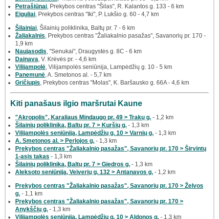
Petrašiūnai
, Prekybos centras "Šilas", R. Kalantos g. 133 - 6 km
Eiguliai
, Prekybos centras "Iki", P. Lukšio g. 60 - 4,7 km
Šilainiai
, Šilainių poliklinika, Baltų pr. 7 - 6 km
Žaliakalnis
, Prekybos centras "Žaliakalnio pasažas", Savanorių pr. 170 -
1,9 km
Naujasodis
, "Senukai", Draugystės g. 8C - 6 km
Dainava
, V. Krėvės pr. - 4,6 km
Vilijampolė
, Vilijampolės seniūnija, Lampėdžių g. 10 - 5 km
Panemunė
, A. Smetonos al. - 5,7 km
Gričiupis
, Prekybos centras "Molas", K. Baršausko g. 66A - 4,6 km
Kiti panašaus ilgio maršrutai Kaune
"Akropolis", Karaliaus Mindaugo pr. 49 > Trakų g.
- 1,2 km
Šilainių poliklinika, Baltų pr. 7 > Kuršių g.
- 1,3 km
Vilijampolės seniūnija, Lampėdžių g. 10 > Varnių g.
- 1,3 km
A. Smetonos al. > Perlojos g.
- 1,3 km
Prekybos centras "Žaliakalnio pasažas", Savanorių pr. 170 > Širvintų
1-asis takas
- 1,3 km
Šilainių poliklinika, Baltų pr. 7 > Giedros g.
- 1,3 km
Aleksoto seniūnija, Veiverių g. 132 > Antanavos g.
- 1,2 km
Prekybos centras "Žaliakalnio pasažas", Savanorių pr. 170 > Želvos
g.
- 1,1 km
Prekybos centras "Žaliakalnio pasažas", Savanorių pr. 170 >
Anykščių g.
- 1,3 km
Vilijampolės seniūnija, Lampėdžių g. 10 > Aldonos g.
- 1,3 km