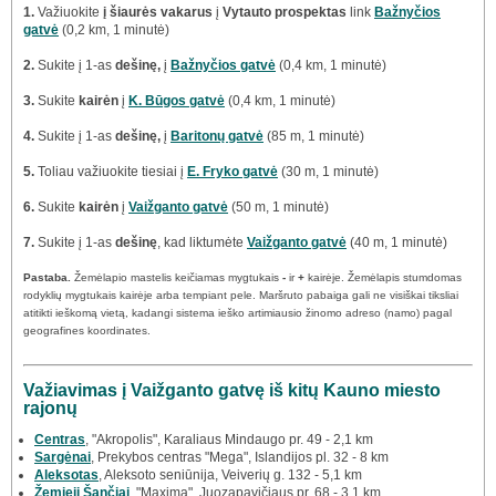
1.
Važiuokite
į šiaurės vakarus
į
Vytauto prospektas
link
Bažnyčios
gatvė
(0,2 km, 1 minutė)
2.
Sukite į 1-as
dešinę,
į
Bažnyčios gatvė
(0,4 km, 1 minutė)
3.
Sukite
kairėn
į
K. Būgos gatvė
(0,4 km, 1 minutė)
4.
Sukite į 1-as
dešinę,
į
Baritonų gatvė
(85 m, 1 minutė)
5.
Toliau važiuokite tiesiai į
E. Fryko gatvė
(30 m, 1 minutė)
6.
Sukite
kairėn
į
Vaižganto gatvė
(50 m, 1 minutė)
7.
Sukite į 1-as
dešinę
, kad liktumėte
Vaižganto gatvė
(40 m, 1 minutė)
Pastaba.
Žemėlapio mastelis keičiamas mygtukais
-
ir
+
kairėje. Žemėlapis stumdomas
rodyklių mygtukais kairėje arba tempiant pele. Maršruto pabaiga gali ne visiškai tiksliai
atitikti ieškomą vietą, kadangi sistema ieško artimiausio žinomo adreso (namo) pagal
geografines koordinates.
Važiavimas į Vaižganto gatvę iš kitų Kauno miesto
rajonų
Centras
, "Akropolis", Karaliaus Mindaugo pr. 49 - 2,1 km
Sargėnai
, Prekybos centras "Mega", Islandijos pl. 32 - 8 km
Aleksotas
, Aleksoto seniūnija, Veiverių g. 132 - 5,1 km
Žemieji Šančiai
, "Maxima", Juozapavičiaus pr. 68 - 3,1 km