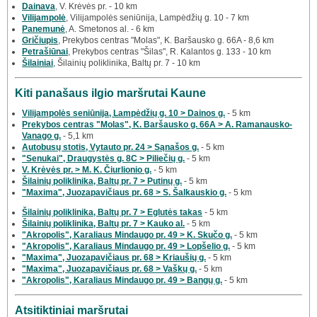
Dainava
, V. Krėvės pr. - 10 km
Vilijampolė
, Vilijampolės seniūnija, Lampėdžių g. 10 - 7 km
Panemunė
, A. Smetonos al. - 6 km
Gričiupis
, Prekybos centras "Molas", K. Baršausko g. 66A - 8,6 km
Petrašiūnai
, Prekybos centras "Šilas", R. Kalantos g. 133 - 10 km
Šilainiai
, Šilainių poliklinika, Baltų pr. 7 - 10 km
Kiti panašaus ilgio maršrutai Kaune
Vilijampolės seniūnija, Lampėdžių g. 10 > Dainos g.
- 5 km
Prekybos centras "Molas", K. Baršausko g. 66A > A. Ramanausko-
Vanago g.
- 5,1 km
Autobusų stotis, Vytauto pr. 24 > Sąnašos g.
- 5 km
"Senukai", Draugystės g. 8C > Piliečių g.
- 5 km
V. Krėvės pr. > M. K. Čiurlionio g.
- 5 km
Šilainių poliklinika, Baltų pr. 7 > Putinų g.
- 5 km
"Maxima", Juozapavičiaus pr. 68 > S. Šalkauskio g.
- 5 km
Šilainių poliklinika, Baltų pr. 7 > Eglutės takas
- 5 km
Šilainių poliklinika, Baltų pr. 7 > Kauko al.
- 5 km
"Akropolis", Karaliaus Mindaugo pr. 49 > K. Skučo g.
- 5 km
"Akropolis", Karaliaus Mindaugo pr. 49 > Lopšelio g.
- 5 km
"Maxima", Juozapavičiaus pr. 68 > Kriaušių g.
- 5 km
"Maxima", Juozapavičiaus pr. 68 > Vaškų g.
- 5 km
"Akropolis", Karaliaus Mindaugo pr. 49 > Bangų g.
- 5 km
Atsitiktiniai maršrutai