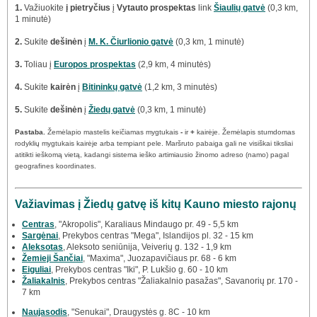
1.
Važiuokite
į pietryčius
į
Vytauto prospektas
link
Šiaulių gatvė
(0,3 km,
1 minutė)
2.
Sukite
dešinėn
į
M. K. Čiurlionio gatvė
(0,3 km, 1 minutė)
3.
Toliau į
Europos prospektas
(2,9 km, 4 minutės)
4.
Sukite
kairėn
į
Bitininkų gatvė
(1,2 km, 3 minutės)
5.
Sukite
dešinėn
į
Žiedų gatvė
(0,3 km, 1 minutė)
Pastaba.
Žemėlapio mastelis keičiamas mygtukais
-
ir
+
kairėje. Žemėlapis stumdomas
rodyklių mygtukais kairėje arba tempiant pele. Maršruto pabaiga gali ne visiškai tiksliai
atitikti ieškomą vietą, kadangi sistema ieško artimiausio žinomo adreso (namo) pagal
geografines koordinates.
Važiavimas į Žiedų gatvę iš kitų Kauno miesto rajonų
Centras
, "Akropolis", Karaliaus Mindaugo pr. 49 - 5,5 km
Sargėnai
, Prekybos centras "Mega", Islandijos pl. 32 - 15 km
Aleksotas
, Aleksoto seniūnija, Veiverių g. 132 - 1,9 km
Žemieji Šančiai
, "Maxima", Juozapavičiaus pr. 68 - 6 km
Eiguliai
, Prekybos centras "Iki", P. Lukšio g. 60 - 10 km
Žaliakalnis
, Prekybos centras "Žaliakalnio pasažas", Savanorių pr. 170 -
7 km
Naujasodis
, "Senukai", Draugystės g. 8C - 10 km