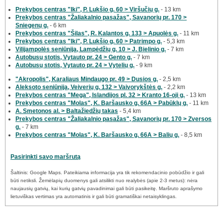
Prekybos centras "Iki", P. Lukšio g. 60 > Viršučių g.
- 13 km
Prekybos centras "Žaliakalnio pasažas", Savanorių pr. 170 >
Sniegenų g.
- 6 km
Prekybos centras "Šilas", R. Kalantos g. 133 > Apuolės g.
- 11 km
Prekybos centras "Iki", P. Lukšio g. 60 > Patrimpo g.
- 5,3 km
Vilijampolės seniūnija, Lampėdžių g. 10 > J. Bielinio g.
- 7 km
Autobusų stotis, Vytauto pr. 24 > Gento g.
- 7 km
Autobusų stotis, Vytauto pr. 24 > Vytelių g.
- 9 km
"Akropolis", Karaliaus Mindaugo pr. 49 > Dusios g.
- 2,5 km
Aleksoto seniūnija, Veiverių g. 132 > Vaivorykštės g.
- 2,2 km
Prekybos centras "Mega", Islandijos pl. 32 > Kranto 16-oji g.
- 13 km
Prekybos centras "Molas", K. Baršausko g. 66A > Pabūklų g.
- 11 km
A. Smetonos al. > Baltažiedžių takas
- 5,4 km
Prekybos centras "Žaliakalnio pasažas", Savanorių pr. 170 > Zversos
g.
- 7 km
Prekybos centras "Molas", K. Baršausko g. 66A > Balių g.
- 8,5 km
Pasirinkti savo maršrutą
Šaltinis: Google Maps. Pateikiama informacija yra tik rekomendacinio pobūdžio ir gali
būti netiksli. Žemėlapių duomenys gali atsilikti nuo realybės (apie 2-3 metus): nėra
naujausių gatvių, kai kurių gatvių pavadinimai gali būti pasikeitę. Maršruto aprašymo
lietuviškas vertimas yra automatinis ir gali būti gramatiškai netaisyklingas.