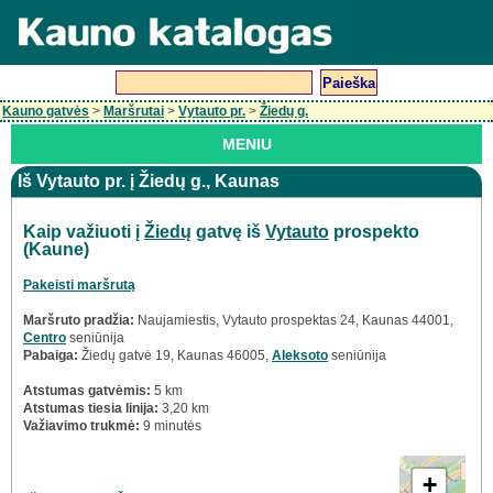
Kauno gatvės
>
Maršrutai
>
Vytauto pr.
>
Žiedų g.
MENIU
Iš Vytauto pr. į Žiedų g., Kaunas
Kaip važiuoti į
Žiedų
gatvę iš
Vytauto
prospekto
(Kaune)
Pakeisti maršrutą
Maršruto pradžia:
Naujamiestis, Vytauto prospektas 24, Kaunas 44001,
Centro
seniūnija
Pabaiga:
Žiedų gatvė 19, Kaunas 46005,
Aleksoto
seniūnija
Atstumas gatvėmis:
5 km
Atstumas tiesia linija:
3,20 km
Važiavimo trukmė:
9 minutės
+