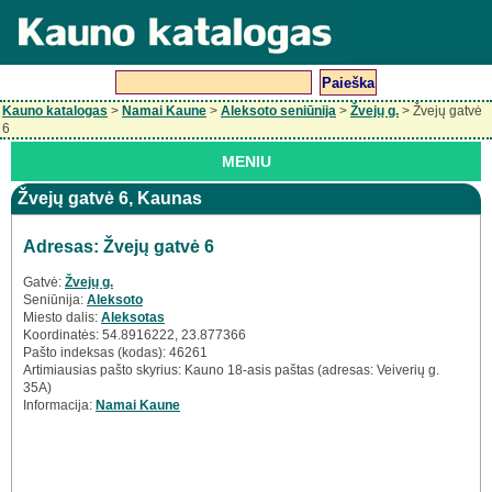
Kauno katalogas
>
Namai Kaune
>
Aleksoto seniūnija
>
Žvejų g.
> Žvejų gatvė
6
MENIU
Žvejų gatvė 6, Kaunas
Adresas: Žvejų gatvė 6
Gatvė:
Žvejų g.
Seniūnija:
Aleksoto
Miesto dalis:
Aleksotas
Koordinatės: 54.8916222, 23.877366
Pašto indeksas (kodas): 46261
Artimiausias pašto skyrius: Kauno 18-asis paštas (adresas: Veiverių g.
35A)
Informacija:
Namai Kaune