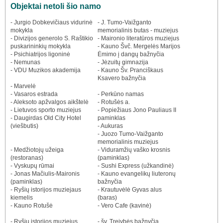
Objektai netoli šio namo
- Jurgio Dobkevičiaus vidurinė
- J. Tumo-Vaižganto
mokykla
memorialinis butas - muziejus
- Divizijos generolo S. Raštikio
- Maironio literatūros muziejus
puskarininkių mokykla
- Kauno Švč. Mergelės Marijos
- Psichiatrijos ligoninė
Ėmimo į dangų bažnyčia
- Nemunas
- Jėzuitų gimnazija
- VDU Muzikos akademija
- Kauno Šv. Pranciškaus
Ksavero bažnyčia
- Marvelė
- Vasaros estrada
- Perkūno namas
- Aleksoto apžvalgos aikštelė
- Rotušės a.
- Lietuvos sporto muziejus
- Popiežiaus Jono Pauliaus II
- Daugirdas Old City Hotel
paminklas
(viešbutis)
- Aukuras
- Juozo Tumo-Vaižganto
memorialinis muziejus
- Medžiotojų užeiga
- Viduramžių vaško krosnis
(restoranas)
(paminklas)
- Vyskupų rūmai
- Sushi Express (užkandinė)
- Jonas Mačiulis-Maironis
- Kauno evangelikų liuteronų
(paminklas)
bažnyčia
- Ryšių istorijos muziejaus
- Krautuvėlė Gyvas alus
kiemelis
(baras)
- Kauno Rotušė
- Vero Cafe (kavinė)
- Ryšių istorijos muziejus
- šv. Trejybės bažnyčia