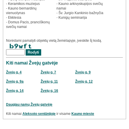
- Keramikos muziejus
- Kauno arkivyskupijos svečių
- Kauno bernardinų
namai
vienuolynas
- Šv. Jurgio Kankinio bažnyčia
- Ekklesia
- Kunigų seminarija
- Domus Pacis, pranciškonų
svečių namai
Norėdami pamatyti objektų vietą žemėlapyje, įveskite šį kodą.
Kiti namai Žvejų gatvėje
Žvejų g. 4
Žvejų g. 7
Žvejų g. 9
Žvejų g. 9a
Žvejų g. 11
Žvejų g. 12
Žvejų g. 14
Žvejų g. 16
Daugiau namų Žvejų gatvėje
Kiti namai
Aleksoto seniūnijoje
ir visame
Kauno mieste