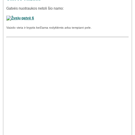
Gatvės nuotraukos netoli šio namo:
Vaizdo vieta ir kryptis keičiama rodyklėmis arba tempiant pele.