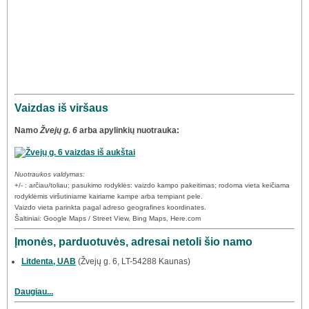
Vaizdas iš viršaus
Namo
Žvejų g. 6
arba apylinkių nuotrauka:
Nuotraukos valdymas:
+/- : arčiau/toliau; pasukimo rodyklės: vaizdo kampo pakeitimas; rodoma vieta keičiama
rodyklėmis viršutiniame kairiame kampe arba tempiant pele.
Vaizdo vieta parinkta pagal adreso geografines koordinates.
Šaltiniai: Google Maps / Street View, Bing Maps, Here.com
Įmonės, parduotuvės, adresai netoli šio namo
Litdenta, UAB
(Žvejų g. 6, LT-54288 Kaunas)
Daugiau...