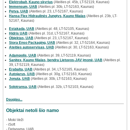
Elektrobalt, Kauno skyrius
(Ateities pl. 45b, LT-52119, Kaunas)
Immensum, UAB
(Ateities pl. 30b, LT-52163, Kaunas)
Petva, UAB
(Ateities pl. 23, LT-52167, Kaunas)
Hansa Flex Hidraulinės Jungtys, Kauno filialas
(Ateities pl. 23b, LT-
52167, Kaunas)
Estakada, UAB
(Ateities pl. 48, LT-52105, Kaunas)
Hidris UAB
(Ateities pl. 31d, LT-52167, Kaunas)
Objektas, UAB
(Ateities pl. 23, LT-52167, Kaunas)
Stora Enso Packaging, UAB
(Ateities pl. 32, LT-52164, Kaunas)
Ateities autoservisas, UAB
(Ateities pl. 30, LT-52163, Kaunas)
Adampolis, UAB
(Ateities pl. 39, LT-52119, Kaunas)
Sanitex, Kauno filialas, bendra Lietuvos-JAV įmonė, UAB
(Ateities pl.
39, LT-52119, Kaunas)
Erabalta, UAB
(Ateities pl. 34, LT-52165, Kaunas)
Autojarus, UAB
(Ateities pl. 30g, LT-52163, Kaunas)
Jonuta, UAB
(Ateities pl. 30b, LT-52163, Kaunas)
Solotransa, UAB
(Ateities pl. 32b, LT-52103, Kaunas)
Daugiau...
Objektai netoli šio namo
- Moki-Veži
- iSoft
- Detagama, UAB