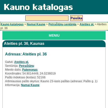
Kauno katalogas
>
Namai Kaune
>
Petrašiūnų seniūnija
>
Ateities pl.
> Ateities
pl. 36
MENIU
Ateities pl. 36, Kaunas
Adresas: Ateities pl. 36
Gatvė:
Ateities pl.
Seniūnija:
Petrašiūnų
Miesto dalis:
Palemonas
Koordinatės: 54.9014449, 24.0238019
Pašto indeksas (kodas): 52166
Artimiausias pašto skyrius: Kauno 23-iasis paštas (adresas: Pašto g. 1)
Informacija:
Namai Kaune