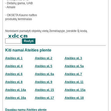
- Detalių gama, UAB
- Amalė
- OKSETA Kauno naftos
produktų terminalas
Norėdami pamatyti objektų vietą žemėlapyje, įveskite šį kodą.
Kiti namai Ateities plente
Ateities pl. 1
Ateities pl. 2
Ateities pl. 3
Ateities pl. 4
Ateities pl. 5
Ateities pl. 5a
Ateities pl. 6
Ateities pl. 6a
Ateities pl. 7
Ateities pl. 8
Ateities pl. 9
Ateities pl. 11
Ateities pl. 14a
Ateities pl. 15
Ateities pl. 15a
Ateities pl. 16a
Ateities pl. 17
Ateities pl. 18
Daugiau namų Ateities plente