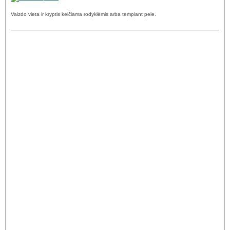
Vaizdo vieta ir kryptis keičiama rodyklėmis arba tempiant pele.