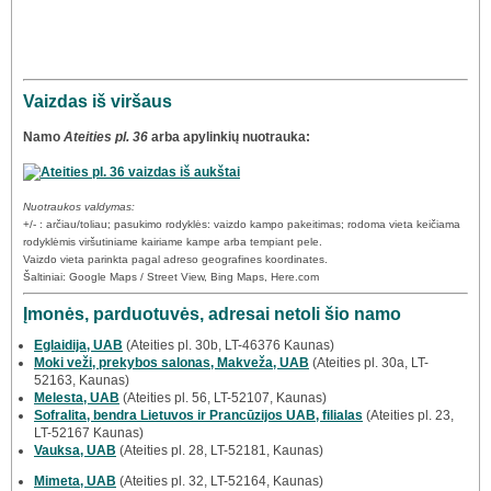
Vaizdas iš viršaus
Namo
Ateities pl. 36
arba apylinkių nuotrauka:
Nuotraukos valdymas:
+/- : arčiau/toliau; pasukimo rodyklės: vaizdo kampo pakeitimas; rodoma vieta keičiama
rodyklėmis viršutiniame kairiame kampe arba tempiant pele.
Vaizdo vieta parinkta pagal adreso geografines koordinates.
Šaltiniai: Google Maps / Street View, Bing Maps, Here.com
Įmonės, parduotuvės, adresai netoli šio namo
Eglaidija, UAB
(Ateities pl. 30b, LT-46376 Kaunas)
Moki veži, prekybos salonas, Makveža, UAB
(Ateities pl. 30a, LT-
52163, Kaunas)
Melesta, UAB
(Ateities pl. 56, LT-52107, Kaunas)
Sofralita, bendra Lietuvos ir Prancūzijos UAB, filialas
(Ateities pl. 23,
LT-52167 Kaunas)
Vauksa, UAB
(Ateities pl. 28, LT-52181, Kaunas)
Mimeta, UAB
(Ateities pl. 32, LT-52164, Kaunas)