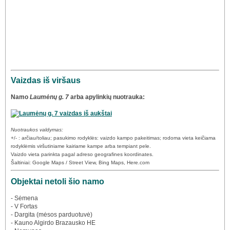
Vaizdas iš viršaus
Namo
Laumėnų g. 7
arba apylinkių nuotrauka:
Nuotraukos valdymas:
+/- : arčiau/toliau; pasukimo rodyklės: vaizdo kampo pakeitimas; rodoma vieta keičiama
rodyklėmis viršutiniame kairiame kampe arba tempiant pele.
Vaizdo vieta parinkta pagal adreso geografines koordinates.
Šaltiniai: Google Maps / Street View, Bing Maps, Here.com
Objektai netoli šio namo
- Sėmena
- V Fortas
- Dargita (mėsos parduotuvė)
- Kauno Algirdo Brazausko HE