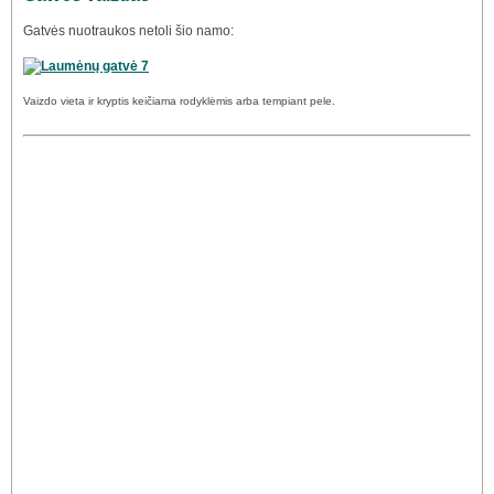
Gatvės nuotraukos netoli šio namo:
Vaizdo vieta ir kryptis keičiama rodyklėmis arba tempiant pele.