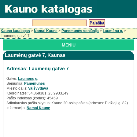
Kauno katalogas
>
Namai Kaune
>
Panemunės seniūnija
>
Laumėnų g.
>
Laumėnų gatvė 7
MENIU
Laumėnų gatvė 7, Kaunas
Adresas: Laumėnų gatvė 7
Gatvė:
Laumėnų g.
Seniūnija:
Panemunės
Miesto dalis:
Vaišvydava
Koordinatės: 54.868381, 23.9933149
Pašto indeksas (kodas): 45459
Artimiausias pašto skyrius: Kauno 20-asis paštas (adresas: Didžioji g. 82)
Informacija:
Namai Kaune