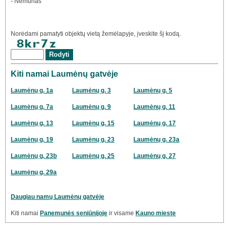
- Nemunas
Norėdami pamatyti objektų vietą žemėlapyje, įveskite šį kodą.
Kiti namai Laumėnų gatvėje
Laumėnų g. 1a
Laumėnų g. 3
Laumėnų g. 5
Laumėnų g. 7a
Laumėnų g. 9
Laumėnų g. 11
Laumėnų g. 13
Laumėnų g. 15
Laumėnų g. 17
Laumėnų g. 19
Laumėnų g. 23
Laumėnų g. 23a
Laumėnų g. 23b
Laumėnų g. 25
Laumėnų g. 27
Laumėnų g. 29a
Daugiau namų Laumėnų gatvėje
Kiti namai
Panemunės seniūnijoje
ir visame
Kauno mieste