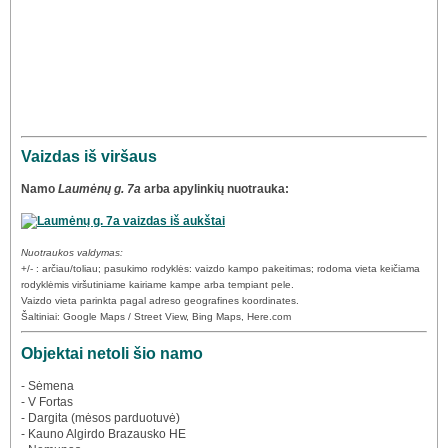
Vaizdas iš viršaus
Namo
Laumėnų g. 7a
arba apylinkių nuotrauka:
Nuotraukos valdymas:
+/- : arčiau/toliau; pasukimo rodyklės: vaizdo kampo pakeitimas; rodoma vieta keičiama
rodyklėmis viršutiniame kairiame kampe arba tempiant pele.
Vaizdo vieta parinkta pagal adreso geografines koordinates.
Šaltiniai: Google Maps / Street View, Bing Maps, Here.com
Objektai netoli šio namo
- Sėmena
- V Fortas
- Dargita (mėsos parduotuvė)
- Kauno Algirdo Brazausko HE