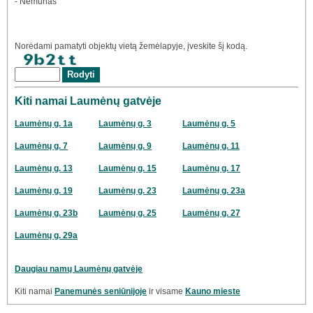
- Nemunas
Norėdami pamatyti objektų vietą žemėlapyje, įveskite šį kodą.
Kiti namai Laumėnų gatvėje
Laumėnų g. 1a
Laumėnų g. 3
Laumėnų g. 5
Laumėnų g. 7
Laumėnų g. 9
Laumėnų g. 11
Laumėnų g. 13
Laumėnų g. 15
Laumėnų g. 17
Laumėnų g. 19
Laumėnų g. 23
Laumėnų g. 23a
Laumėnų g. 23b
Laumėnų g. 25
Laumėnų g. 27
Laumėnų g. 29a
Daugiau namų Laumėnų gatvėje
Kiti namai
Panemunės seniūnijoje
ir visame
Kauno mieste