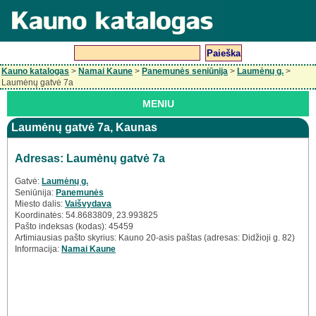
Kauno katalogas
>
Namai Kaune
>
Panemunės seniūnija
>
Laumėnų g.
>
Laumėnų gatvė 7a
MENIU
Laumėnų gatvė 7a, Kaunas
Adresas: Laumėnų gatvė 7a
Gatvė:
Laumėnų g.
Seniūnija:
Panemunės
Miesto dalis:
Vaišvydava
Koordinatės: 54.8683809, 23.993825
Pašto indeksas (kodas): 45459
Artimiausias pašto skyrius: Kauno 20-asis paštas (adresas: Didžioji g. 82)
Informacija:
Namai Kaune