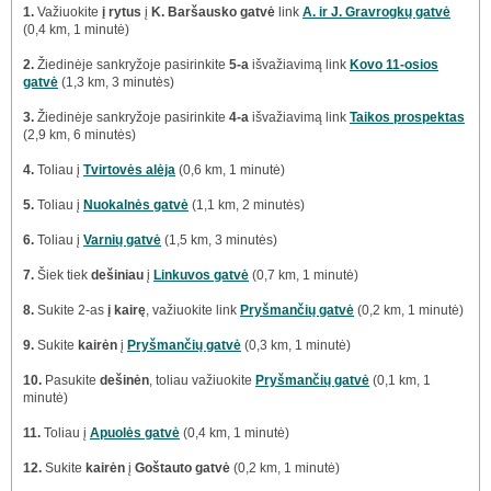
1.
Važiuokite
į rytus
į
K. Baršausko gatvė
link
A. ir J. Gravrogkų gatvė
(0,4 km, 1 minutė)
2.
Žiedinėje sankryžoje pasirinkite
5-a
išvažiavimą link
Kovo 11-osios
gatvė
(1,3 km, 3 minutės)
3.
Žiedinėje sankryžoje pasirinkite
4-a
išvažiavimą link
Taikos prospektas
(2,9 km, 6 minutės)
4.
Toliau į
Tvirtovės alėja
(0,6 km, 1 minutė)
5.
Toliau į
Nuokalnės gatvė
(1,1 km, 2 minutės)
6.
Toliau į
Varnių gatvė
(1,5 km, 3 minutės)
7.
Šiek tiek
dešiniau
į
Linkuvos gatvė
(0,7 km, 1 minutė)
8.
Sukite 2-as
į kairę
, važiuokite link
Pryšmančių gatvė
(0,2 km, 1 minutė)
9.
Sukite
kairėn
į
Pryšmančių gatvė
(0,3 km, 1 minutė)
10.
Pasukite
dešinėn
, toliau važiuokite
Pryšmančių gatvė
(0,1 km, 1
minutė)
11.
Toliau į
Apuolės gatvė
(0,4 km, 1 minutė)
12.
Sukite
kairėn
į
Goštauto gatvė
(0,2 km, 1 minutė)