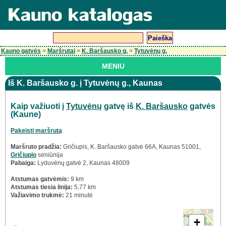
Kauno gatvės
>
Maršrutai
>
K. Baršausko g.
>
Tytuvėnų g.
MENIU
Iš K. Baršausko g. į Tytuvėnų g., Kaunas
Kaip važiuoti į
Tytuvėnų
gatvę iš
K. Baršausko
gatvės
(Kaune)
Pakeisti maršrutą
Maršruto pradžia:
Gričiupis, K. Baršausko gatvė 66A, Kaunas 51001,
Gričiupio
seniūnija
Pabaiga:
Lyduvėnų gatvė 2, Kaunas 48009
Atstumas gatvėmis:
9 km
Atstumas tiesia linija:
5,77 km
Važiavimo trukmė:
21 minutė
+