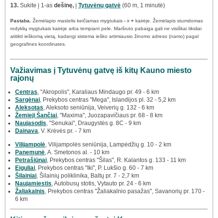
13.
Sukite į 1-as
dešinę,
į
Tytuvėnų gatvė
(60 m, 1 minutė)
Pastaba.
Žemėlapio mastelis keičiamas mygtukais
-
ir
+
kairėje. Žemėlapis stumdomas
rodyklių mygtukais kairėje arba tempiant pele. Maršruto pabaiga gali ne visiškai tiksliai
atitikti ieškomą vietą, kadangi sistema ieško artimiausio žinomo adreso (namo) pagal
geografines koordinates.
Važiavimas į Tytuvėnų gatvę iš kitų Kauno miesto
rajonų
Centras
, "Akropolis", Karaliaus Mindaugo pr. 49 - 6 km
Sargėnai
, Prekybos centras "Mega", Islandijos pl. 32 - 5,2 km
Aleksotas
, Aleksoto seniūnija, Veiverių g. 132 - 6 km
Žemieji Šančiai
, "Maxima", Juozapavičiaus pr. 68 - 8 km
Naujasodis
, "Senukai", Draugystės g. 8C - 9 km
Dainava
, V. Krėvės pr. - 7 km
Vilijampolė
, Vilijampolės seniūnija, Lampėdžių g. 10 - 2 km
Panemunė
, A. Smetonos al. - 10 km
Petrašiūnai
, Prekybos centras "Šilas", R. Kalantos g. 133 - 11 km
Eiguliai
, Prekybos centras "Iki", P. Lukšio g. 60 - 7 km
Šilainiai
, Šilainių poliklinika, Baltų pr. 7 - 2,7 km
Naujamiestis
, Autobusų stotis, Vytauto pr. 24 - 6 km
Žaliakalnis
, Prekybos centras "Žaliakalnio pasažas", Savanorių pr. 170 -
6 km