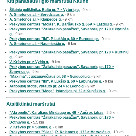
Kiti panašaus ilgio maršrutai Kaune
Šilainių poliklinika, Baltų pr. 7 > Vyturių g.
- 9 km
A. Smetonos al. > Seredžiaus g.
- 9 km
A. Smetonos al. > Klaipėdos g.
- 9 km
Prekybos centras "Molas", K. Baršausko g. 66A > Lazdijų g.
- 9 km
Prekybos centras "Žaliakalnio pasažas", Savanorių pr. 170 > Plytinės
g.
- 9 km
Prekybos centras "Iki", P. Lukšio g. 60 > Europos pr.
- 9 km
A. Smetonos al. > Naumiesčio g.
- 9 km
Prekybos centras "Žaliakalnio pasažas", Savanorių pr. 170 > Kurtinių
g.
- 9 km
V. Krėvės pr. > Vyčio g.
- 9 km
Prekybos centras "Žaliakalnio pasažas", Savanorių pr. 170 >
Žemynos g.
- 9 km
"Maxima", Juozapavičiaus pr. 68 > Gurguolių g.
- 9 km
Prekybos centras "Iki", P. Lukšio g. 60 > Labūnavos g.
- 9 km
Autobusų stotis, Vytauto pr. 24 > P. Leono g.
- 9 km
Prekybos centras "Mega", Islandijos pl. 32 > Kupiškio g.
- 9 km
Atsitiktiniai maršrutai
"Akropolis", Karaliaus Mindaugo pr. 49 > Aušros takas
- 2,6 km
Prekybos centras "Žaliakalnio pasažas", Savanorių pr. 170 >
Dotnuvos g.
- 5,5 km
V. Krėvės pr. > Suomių g.
- 8 km
Prekybos centras "Šilas", R. Kalantos g. 133 > Marvelės g.
- 10 km